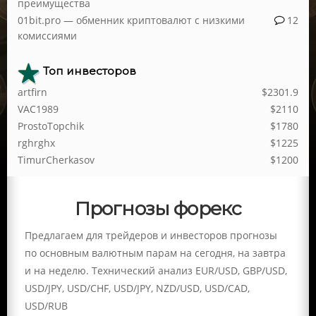
преимущества
01bit.pro — обменник криптовалют с низкими
12
комиссиями
Топ инвесторов
artfirn
$2301.9
VAC1989
$2110
ProstoTopchik
$1780
rghrghx
$1225
TimurCherkasov
$1200
Прогнозы форекс
Предлагаем для трейдеров и инвесторов прогнозы
по основным валютным парам на сегодня, на завтра
и на неделю. Технический анализ EUR/USD, GBP/USD,
USD/JPY, USD/CHF, USD/JPY, NZD/USD, USD/CAD,
USD/RUB