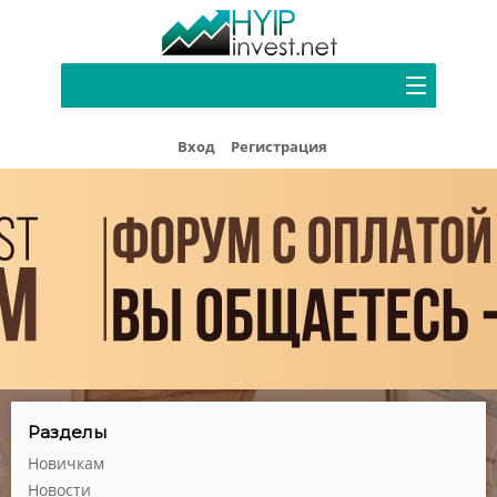
Портфель
Вход
Регистрация
Хайп мониторинг
Блог
Форум
Рефбек
Партнерам
Реклама
Разделы
Новичкам
Новости