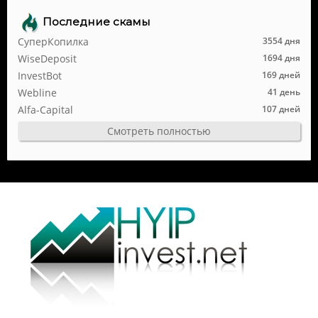
Последние скамы
СуперКопилка
3554 дня
WiseDeposit
1694 дня
InvestBot
169 дней
Webline
41 день
Alfa-Capital
107 дней
Смотреть полностью