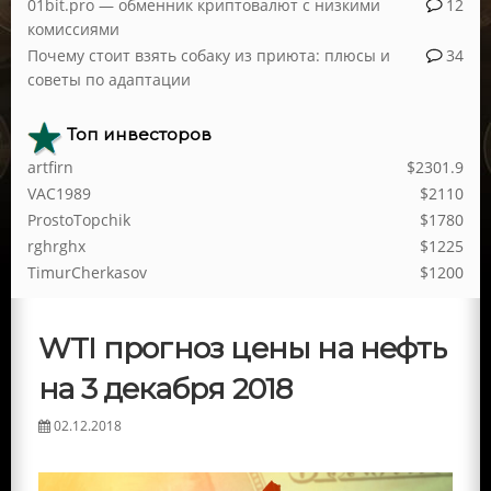
01bit.pro — обменник криптовалют с низкими
12
комиссиями
Почему стоит взять собаку из приюта: плюсы и
34
советы по адаптации
Топ инвесторов
artfirn
$2301.9
VAC1989
$2110
ProstoTopchik
$1780
rghrghx
$1225
TimurCherkasov
$1200
WTI прогноз цены на нефть
на 3 декабря 2018
02.12.2018