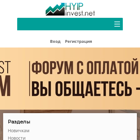
Портфель
Вход
Регистрация
Хайп мониторинг
Блог
Форум
Рефбек
Партнерам
Реклама
Разделы
Новичкам
Новости