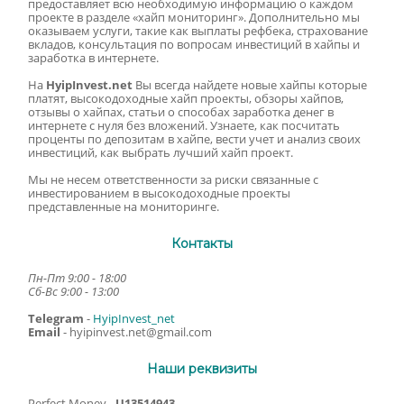
предоставляет всю необходимую информацию о каждом
проекте в разделе «хайп мониторинг». Дополнительно мы
оказываем услуги, такие как выплаты рефбека, страхование
вкладов, консультация по вопросам инвестиций в хайпы и
заработка в интернете.
На
HyipInvest.net
Вы всегда найдете новые хайпы которые
платят, высокодоходные хайп проекты, обзоры хайпов,
отзывы о хайпах, статьи о способах заработка денег в
интернете с нуля без вложений. Узнаете, как посчитать
проценты по депозитам в хайпе, вести учет и анализ своих
инвестиций, как выбрать лучший хайп проект.
Мы не несем ответственности за риски связанные с
инвестированием в высокодоходные проекты
представленные на мониторинге.
Контакты
Пн-Пт 9:00 - 18:00
Сб-Вс 9:00 - 13:00
Telegram
-
HyipInvest_net
Email
-
hyipinvest.net@gmail.com
Наши реквизиты
Perfect Money
- U13514943