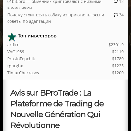
01bit.pro — обменник криптовалют с низкими
12
комиссиями
Почему стоит взять собаку из приюта: плюсы и
34
советы по адаптации
Топ инвесторов
artfirn
$2301.9
VAC1989
$2110
ProstoTopchik
$1780
rghrghx
$1225
TimurCherkasov
$1200
Avis sur BProTrade : La
Plateforme de Trading de
Nouvelle Génération Qui
Révolutionne