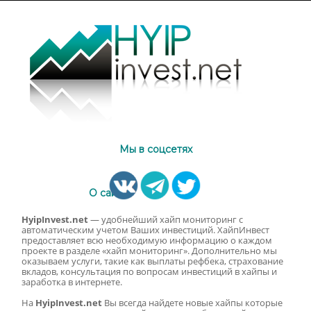
Мы в соцсетях
О сайте
HyipInvest.net
— удобнейший хайп мониторинг с
автоматическим учетом Ваших инвестиций. ХайпИнвест
предоставляет всю необходимую информацию о каждом
проекте в разделе «хайп мониторинг». Дополнительно мы
оказываем услуги, такие как выплаты рефбека, страхование
вкладов, консультация по вопросам инвестиций в хайпы и
заработка в интернете.
На
HyipInvest.net
Вы всегда найдете новые хайпы которые