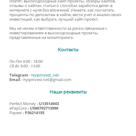
платят, высокодоходные хайп проекты, обзоры хайпов,
отзывы о хайпах, статьи о способах заработка денег в
интернете с нуля без вложений. Узнаете, как посчитать
проценты по депозитам в хайпе, вести учет и анализ своих
инвестиций, как выбрать лучший хайп проект.
Мы не несем ответственности за риски связанные с
инвестированием в высокодоходные проекты
представленные на мониторинге.
Контакты
Пн-Пт 9:00 - 18:00
Сб-Вс 9:00 - 13:00
Telegram
-
HyipInvest_net
Email
-
hyipinvest.net@gmail.com
Наши реквизиты
Perfect Money
- U13514943
ePayCore
- U586792713990
Payeer
- P36214155