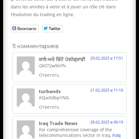
dans les années à venir et à jouer un rôle clé dans
l’évolution du trading en ligne.
Вконтакте
Twitter
11 комментариев
20.02.2025 в 17:51
ਕਾਲੇ ਅਤੇ ਚਿੱਟੇ ਪੋਰਨੋਗ੍ਰਾਫੀ
GkST2w9vYfv
Ответить
21.02.2025 в 11:10
turbands
KQaiXdbp1NG
Ответить
28.02.2025 в 06:19
Iraq Trade News
For comprehensive coverage of the
telecommunications sector in Iraq,
Iraq