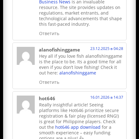
Business News
is an invaluable
resource. The site provides updates on
regulations, market entrants, and
technological advancements that shape
this fast-paced industry.
Ответить
23.12.2025 в 04:28
alanofishinggame
Hey all if you love fish alanofishinggame
is the place to be. Its a good time for all
even if you don’t love fishing! Check it
out here:
alanofishinggame
Ответить
16.01.2026 в 14:37
hot646
Really insightful article! Seeing
platforms like Hot646 prioritize secure
registration & fair play (licensed RNG!)
is great for Philippine players. Check
out the
hot646 app download
for a
smooth experience – easy funding
options are a plus! 👍