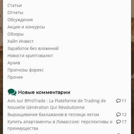
Статьи
Отчеты
Обсуждения
Акции и конкурсы
Обзоры
Хайп Инвест
Заработок без вложений
Новости криптовалют
Архив
Прогнозы форекс
Прочее
Новые комментарии
Avis sur BProTrade : La Plateforme de Trading de
11
Nouvelle Génération Qui Révolutionne
Выращивание баклажанов в теплице летом
12
Купить апартаменты в Лимассоле: перспективы и
17
преимущества