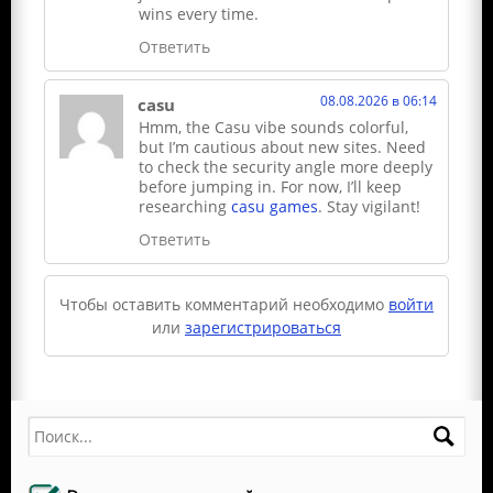
wins every time.
Ответить
08.08.2026 в 06:14
casu
Hmm, the Casu vibe sounds colorful,
but I’m cautious about new sites. Need
to check the security angle more deeply
before jumping in. For now, I’ll keep
researching
casu games
. Stay vigilant!
Ответить
Чтобы оставить комментарий необходимо
войти
или
зарегистрироваться
Поиск