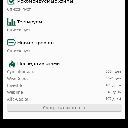
Рекомендуемые хайпы
Список пуст
Тестируем
Список пуст
Новые проекты
Список пуст
Последние скамы
СуперКопилка
3554 дня
WiseDeposit
1694 дня
InvestBot
169 дней
Webline
41 день
Alfa-Capital
107 дней
Смотреть полностью