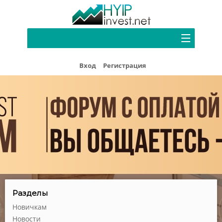
Портфель
Вход
Регистрация
Хайп мониторинг
Блог
Форум
Рефбек
Партнерам
Реклама
Разделы
Новичкам
Новости