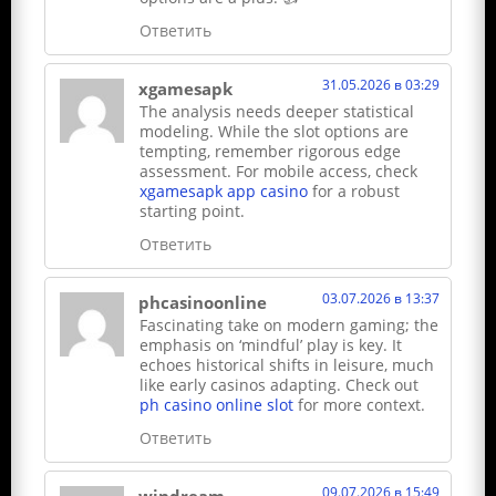
Ответить
31.05.2026 в 03:29
xgamesapk
The analysis needs deeper statistical
modeling. While the slot options are
tempting, remember rigorous edge
assessment. For mobile access, check
xgamesapk app casino
for a robust
starting point.
Ответить
03.07.2026 в 13:37
phcasinoonline
Fascinating take on modern gaming; the
emphasis on ‘mindful’ play is key. It
echoes historical shifts in leisure, much
like early casinos adapting. Check out
ph casino online slot
for more context.
Ответить
09.07.2026 в 15:49
windream