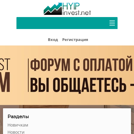
Портфель
Вход
Регистрация
Хайп мониторинг
Блог
Форум
Рефбек
Партнерам
Реклама
Разделы
Новичкам
Новости