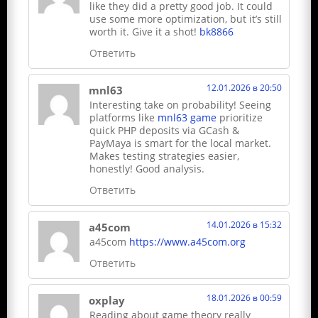
like they did a pretty good job. It could
use some more optimization, but it’s still
worth it. Give it a shot!
bk8866
Ответить
12.01.2026 в 20:50
mnl63
Interesting take on probability! Seeing
platforms like
mnl63 game
prioritize
quick PHP deposits via GCash &
PayMaya is smart for the local market.
Makes testing strategies easier,
honestly! Good analysis.
Ответить
14.01.2026 в 15:32
a45com
a45com
https://www.a45com.org
Ответить
18.01.2026 в 00:59
oxplay
Reading about game theory really