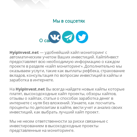
Мы в соцсетях
О сайте
HyipInvest.net
— удобнейший хайп мониторинг с
автоматическим учетом Ваших инвестиций. ХайпИнвест
предоставляет всю необходимую информацию о каждом
проекте в разделе «хайп мониторинг». Дополнительно мы
оказываем услуги, такие как выплаты рефбека, страхование
вкладов, консультация по вопросам инвестиций в хайпы и
заработка в интернете.
На
HyipInvest.net
Вы всегда найдете новые хайпы которые
платят, высокодоходные хайп проекты, обзоры хайпов,
отзывы о хайпах, статьи о способах заработка денег в
интернете с нуля без вложений. Узнаете, как посчитать
проценты по депозитам в хайпе, вести учет и анализ своих
инвестиций, как выбрать лучший хайп проект.
Мы не несем ответственности за риски связанные с
инвестированием в высокодоходные проекты
представленные на мониторинге.