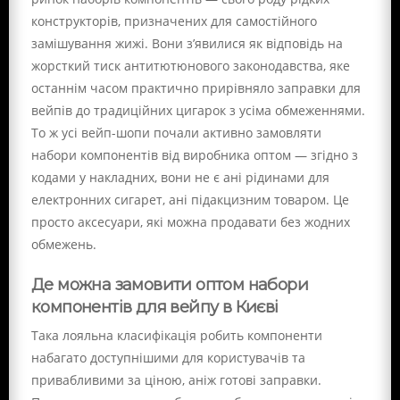
конструкторів, призначених для самостійного
замішування жижі. Вони з’явилися як відповідь на
жорсткий тиск антитютюнового законодавства, яке
останнім часом практично прирівняло заправки для
вейпів до традиційних цигарок з усіма обмеженнями.
То ж усі вейп-шопи почали активно замовляти
набори компонентів від виробника оптом — згідно з
кодами у накладних, вони не є ані рідинами для
електронних сигарет, ані підакцизним товаром. Це
просто аксесуари, які можна продавати без жодних
обмежень.
Де можна замовити оптом набори
компонентів для вейпу в Києві
Така лояльна класифікація робить компоненти
набагато доступнішими для користувачів та
привабливими за ціною, аніж готові заправки.