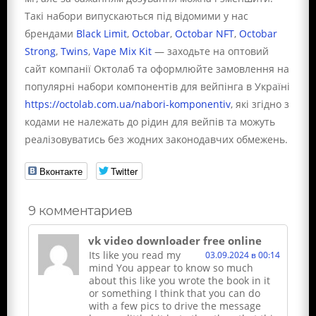
Такі набори випускаються під відомими у нас
брендами
Black Limit
,
Octobar
,
Octobar NFT
,
Octobar
Strong
,
Twins
,
Vape Mix Kit
—
заходьте на оптовий
сайт компанії Октолаб та оформлюйте замовлення на
популярні набори компонентів для вейпінга в
Україні
https://octolab.com.ua/nabori-komponentiv
, які згідно з
кодами не належать до рідин для вейпів та можуть
реалізовуватись без жодних законодавчих обмежень.
Вконтакте
Twitter
9 комментариев
vk video downloader free online
Its like you read my
03.09.2024 в 00:14
mind You appear to know so much
about this like you wrote the book in it
or something I think that you can do
with a few pics to drive the message