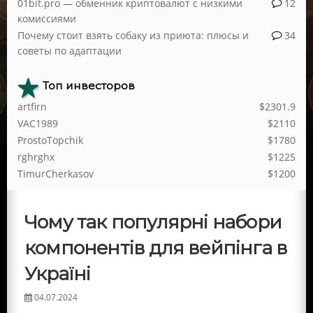
01bit.pro — обменник криптовалют с низкими
12
комиссиями
Почему стоит взять собаку из приюта: плюсы и
34
советы по адаптации
Топ инвесторов
artfirn
$2301.9
VAC1989
$2110
ProstoTopchik
$1780
rghrghx
$1225
TimurCherkasov
$1200
Чому так популярні набори
компонентів для вейпінга в
Україні
04.07.2024