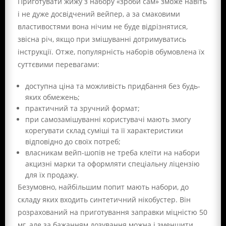
Приготувати жижу з набору «зроби сам» зможе навіть
і не дуже досвідчений вейпер, а за смаковими
властивостями вона нічим не буде відрізнятися,
звісна річ, якщо при змішуванні дотримуватись
інструкції. Отже, популярність наборів обумовлена їх
суттєвими перевагами:
доступна ціна та можливість придбання без будь-
яких обмежень;
практичний та зручний формат;
при самозамішуванні користувачі мають змогу
корегувати склад суміші та її характеристики
відповідно до своїх потреб;
власникам вейп-шопів не треба клеїти на набори
акцизні марки та оформляти спеціальну ліцензію
для їх продажу.
Безумовно, найбільшим попит мають набори, до
складу яких входить синтетичний нікобустер. Він
розрахований на приготування заправки міцністю 50
мг, але за бажанням дозування можна і зменшити.