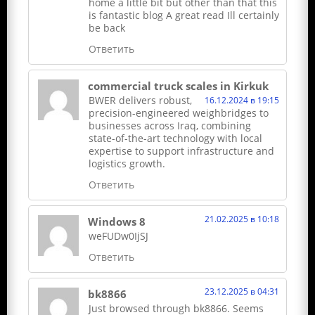
home a little bit but other than that this
is fantastic blog A great read Ill certainly
be back
Ответить
commercial truck scales in Kirkuk
BWER delivers robust,
16.12.2024 в 19:15
precision-engineered weighbridges to
businesses across Iraq, combining
state-of-the-art technology with local
expertise to support infrastructure and
logistics growth.
Ответить
21.02.2025 в 10:18
Windows 8
weFUDw0IjSJ
Ответить
23.12.2025 в 04:31
bk8866
Just browsed through bk8866. Seems