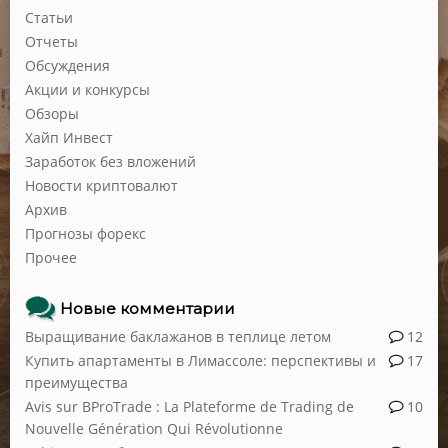
Статьи
Отчеты
Обсуждения
Акции и конкурсы
Обзоры
Хайп Инвест
Заработок без вложений
Новости криптовалют
Архив
Прогнозы форекс
Прочее
Новые комментарии
Выращивание баклажанов в теплице летом
12
Купить апартаменты в Лимассоле: перспективы и
17
преимущества
Avis sur BProTrade : La Plateforme de Trading de
10
Nouvelle Génération Qui Révolutionne