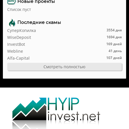
Новые проекты
Список пуст
Последние скамы
СуперКопилка
3554 дня
WiseDeposit
1694 дня
InvestBot
169 дней
Webline
41 день
Alfa-Capital
107 дней
Смотреть полностью