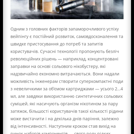
Одним з головних факторів запаморочливого успіху
вейпінгу є постійний розвиток, самовдосконалення та
швидке пристосування до потреб та запитів
користувачів. Сучасні технології пропонують безліч
революційних рішень — наприклад, концентровані
заправки на основі сольового нікобустеру, які
надзвичайно економно витрачаються. Вони надали
можливість інженерам створити суперкомпактні поди
з невеличкими за об’ємом картриджами — усього 2…4
мл, але завдяки використанню синтетичних сольових
сумішей, які насичують організм нікотином за пару
затяжок, більшості користувачів такої кількості рідини
може вистачити і на декілька днів паріння, залежно
від інтенсивності. Наступним кроком став вихід на
ринок наборів компонентів — свого роду рідких