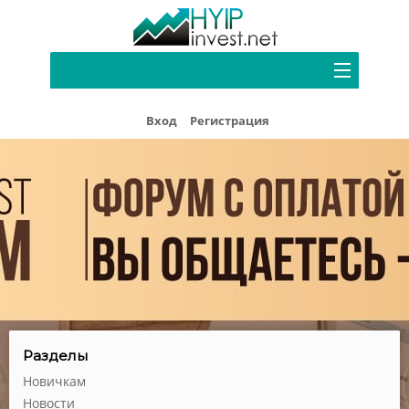
Портфель
Вход
Регистрация
Хайп мониторинг
Блог
Форум
Рефбек
Партнерам
Реклама
Разделы
Новичкам
Новости