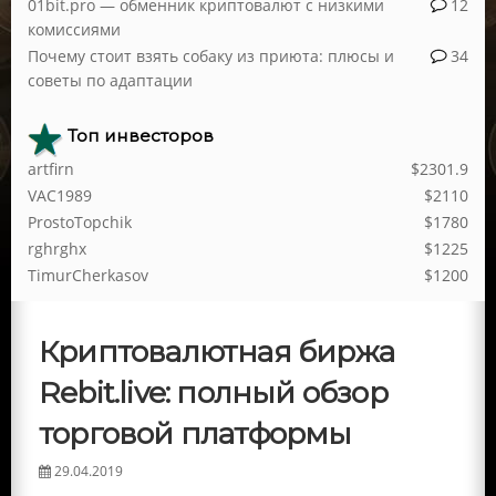
01bit.pro — обменник криптовалют с низкими
12
комиссиями
Почему стоит взять собаку из приюта: плюсы и
34
советы по адаптации
Топ инвесторов
artfirn
$2301.9
VAC1989
$2110
ProstoTopchik
$1780
rghrghx
$1225
TimurCherkasov
$1200
Криптовалютная биржа
Rebit.live: полный обзор
торговой платформы
29.04.2019