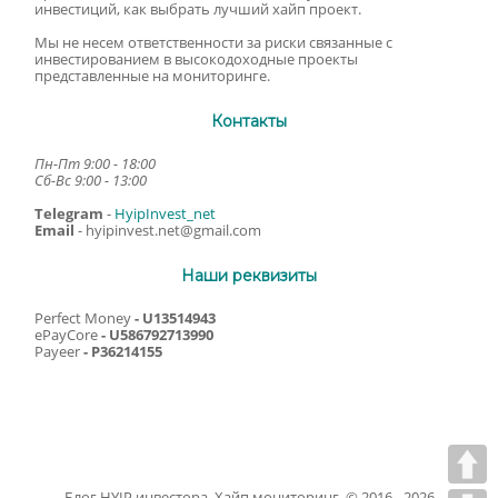
инвестиций, как выбрать лучший хайп проект.
Мы не несем ответственности за риски связанные с
инвестированием в высокодоходные проекты
представленные на мониторинге.
Контакты
Пн-Пт 9:00 - 18:00
Сб-Вс 9:00 - 13:00
Telegram
-
HyipInvest_net
Email
-
hyipinvest.net@gmail.com
Наши реквизиты
Perfect Money
- U13514943
ePayCore
- U586792713990
Payeer
- P36214155
Блог HYIP инвестора. Хайп мониторинг. © 2016 - 2026