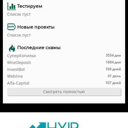
Тестируем
Список пуст
Новые проекты
Список пуст
Последние скамы
СуперКопилка
3554 дня
WiseDeposit
1694 дня
InvestBot
169 дней
Webline
41 день
Alfa-Capital
107 дней
Смотреть полностью