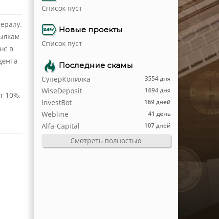
Список пуст
ералу.
Новые проекты
сылкам
Список пуст
нс в
цента
Последние скамы
СуперКопилка
3554 дня
WiseDeposit
1694 дня
т 10%,
InvestBot
169 дней
Webline
41 день
Alfa-Capital
107 дней
Смотреть полностью