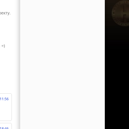
екту.
 =)
 11:56
 18:46