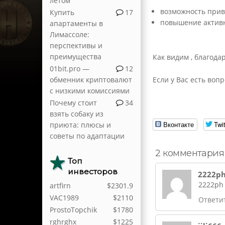
летом
возможность прив
Купить
17
повышение активн
апартаменты в
Лимассоле:
перспективы и
преимущества
Как видим , благода
01bit.pro —
12
обменник криптовалют
Если у Вас есть воп
с низкими комиссиями
Почему стоит
34
взять собаку из
Вконтакте
Twit
приюта: плюсы и
советы по адаптации
2 комментария
Топ
инвесторов
2222p
2222p
artfirn
$2301.9
VAC1989
$2110
Ответи
ProstoTopchik
$1780
rghrghx
$1225