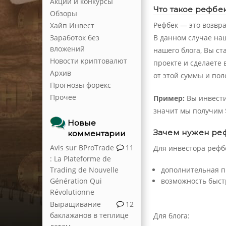
Акции и конкурсы
Что такое рефбе
Обзоры
Рефбек — это возвр
Хайп Инвест
В данном случае на
Заработок без
вложений
нашего блога, Вы ст
Новости криптовалют
проекте и сделаете
Архив
от этой суммы и пол
Прогнозы форекс
Прочее
Пример:
Вы инвести
значит мы получим $
Новые
Зачем нужен ре
комментарии
Avis sur BProTrade
11
Для инвестора рефбек
: La Plateforme de
Trading de Nouvelle
дополнительная п
Génération Qui
возможность быст
Révolutionne
Выращивание
12
баклажанов в теплице
Для блога: