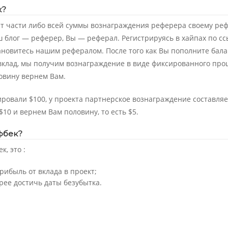
к?
ат части либо всей суммы вознаграждения реферера своему реф
ш блог — реферер, Вы — реферал. Регистрируясь в хайпах по с
ановитесь нашим рефералом. После того как Вы пополните бала
 вклад, мы получим вознаграждение в виде фиксированного про
овину вернем Вам.
ровали $100, у проекта партнерское вознаграждение составляе
10 и вернем Вам половину, то есть $5.
фбек?
, это :
рибыль от вклада в проект;
рее достичь даты безубытка.