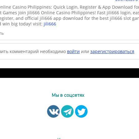
 Online Casino Philippines: Quick Login, Register & App Download fo
t Games Join Jili666 Online Casino Philippines! Fast jili666 login, ea
register, and official jili666 app download for the best jili666 slot g
 win big today! visit:
jili666
ть
вить комментарий необходимо
войти
или
зарегистрироваться
Мы в соцсетях