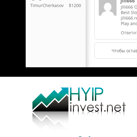
jili666
TimurCherkasov
$1200
Jili666
Best Slo
jili666 
Play and
Ответи
Чтобы оста