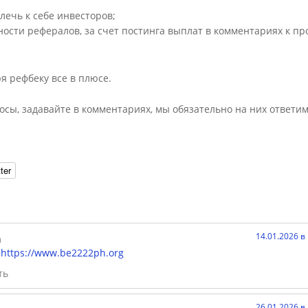
лечь к себе инвесторов;
ости рефералов, за счет постинга выплат в комментариях к про
ря рефбеку все в плюсе.
росы, задавайте в комментариях, мы обязательно на них ответим
ter
14.01.2026 в
h
h
https://www.be2222ph.org
ть
26.01.2026 в