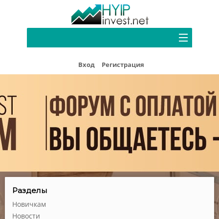
Портфель
Вход
Регистрация
Хайп мониторинг
Блог
Форум
Рефбек
Партнерам
Реклама
Разделы
Новичкам
Новости