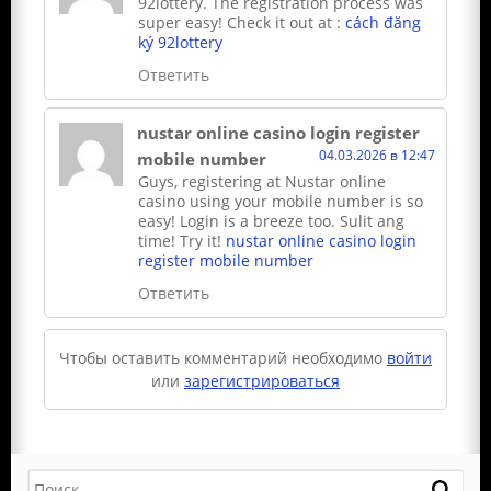
92lottery. The registration process was
super easy! Check it out at :
cách đăng
ký 92lottery
Ответить
nustar online casino login register
04.03.2026 в 12:47
mobile number
Guys, registering at Nustar online
casino using your mobile number is so
easy! Login is a breeze too. Sulit ang
time! Try it!
nustar online casino login
register mobile number
Ответить
Чтобы оставить комментарий необходимо
войти
или
зарегистрироваться
Поиск