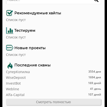
Рекомендуемые хайпы
Список пуст
Тестируем
Список пуст
Новые проекты
Список пуст
Последние скамы
СуперКопилка
3554 дня
WiseDeposit
1694 дня
InvestBot
169 дней
Webline
41 день
Alfa-Capital
107 дней
Смотреть полностью