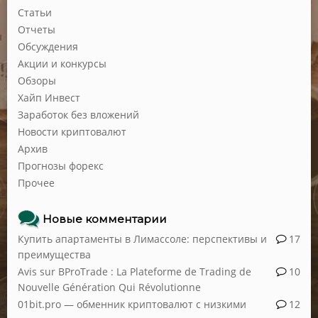
Статьи
Отчеты
Обсуждения
Акции и конкурсы
Обзоры
Хайп Инвест
Заработок без вложений
Новости криптовалют
Архив
Прогнозы форекс
Прочее
Новые комментарии
Купить апартаменты в Лимассоле: перспективы и
17
преимущества
Avis sur BProTrade : La Plateforme de Trading de
10
Nouvelle Génération Qui Révolutionne
01bit.pro — обменник криптовалют с низкими
12