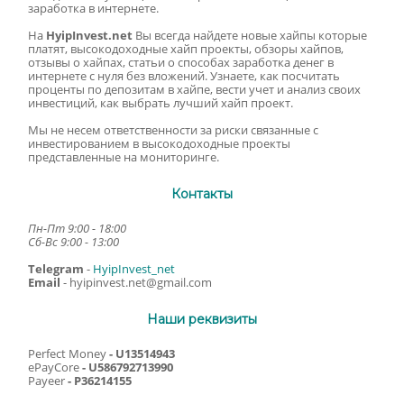
заработка в интернете.
На
HyipInvest.net
Вы всегда найдете новые хайпы которые
платят, высокодоходные хайп проекты, обзоры хайпов,
отзывы о хайпах, статьи о способах заработка денег в
интернете с нуля без вложений. Узнаете, как посчитать
проценты по депозитам в хайпе, вести учет и анализ своих
инвестиций, как выбрать лучший хайп проект.
Мы не несем ответственности за риски связанные с
инвестированием в высокодоходные проекты
представленные на мониторинге.
Контакты
Пн-Пт 9:00 - 18:00
Сб-Вс 9:00 - 13:00
Telegram
-
HyipInvest_net
Email
-
hyipinvest.net@gmail.com
Наши реквизиты
Perfect Money
- U13514943
ePayCore
- U586792713990
Payeer
- P36214155