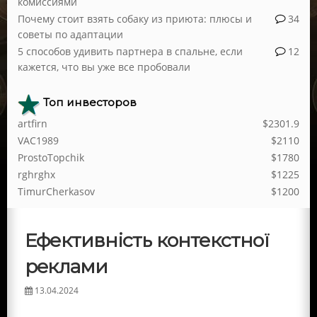
комиссиями
Почему стоит взять собаку из приюта: плюсы и
34
советы по адаптации
5 способов удивить партнера в спальне, если
12
кажется, что вы уже все пробовали
Топ инвесторов
artfirn
$2301.9
VAC1989
$2110
ProstoTopchik
$1780
rghrghx
$1225
TimurCherkasov
$1200
Ефективність контекстної
реклами
13.04.2024