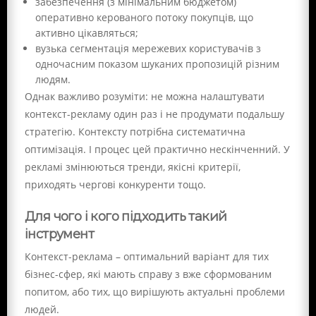
забезпечення (з мінімальним бюджетом)
оперативно керованого потоку покупців, що
активно цікавляться;
вузька сегментація мережевих користувачів з
одночасним показом шуканих пропозицій різним
людям.
Однак важливо розуміти: не можна налаштувати
контекст-рекламу один раз і не продумати подальшу
стратегію. Контексту потрібна систематична
оптимізація. І процес цей практично нескінченний. У
рекламі змінюються тренди, якісні критерії,
приходять чергові конкуренти тощо.
Для чого і кого підходить такий
інструмент
Контекст-реклама – оптимальний варіант для тих
бізнес-сфер, які мають справу з вже сформованим
попитом, або тих, що вирішують актуальні проблеми
людей.