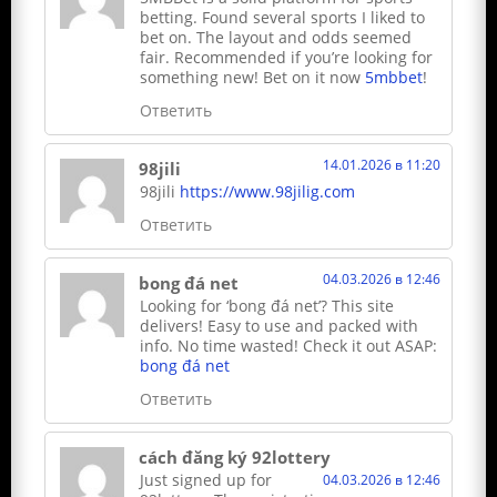
betting. Found several sports I liked to
bet on. The layout and odds seemed
fair. Recommended if you’re looking for
something new! Bet on it now
5mbbet
!
Ответить
14.01.2026 в 11:20
98jili
98jili
https://www.98jilig.com
Ответить
04.03.2026 в 12:46
bong đá net
Looking for ‘bong đá net’? This site
delivers! Easy to use and packed with
info. No time wasted! Check it out ASAP:
bong đá net
Ответить
cách đăng ký 92lottery
Just signed up for
04.03.2026 в 12:46