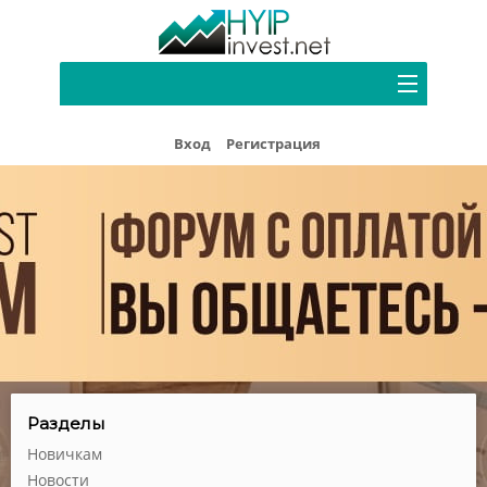
Портфель
Вход
Регистрация
Хайп мониторинг
Блог
Форум
Рефбек
Партнерам
Реклама
Разделы
Новичкам
Новости