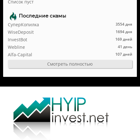
Список пуст
Последние скамы
СуперКопилка
3554 дня
WiseDeposit
1694 дня
InvestBot
169 дней
Webline
41 день
Alfa-Capital
107 дней
Смотреть полностью