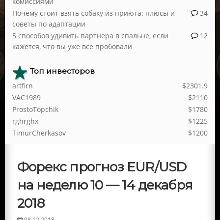
комиссиями
Почему стоит взять собаку из приюта: плюсы и
34
советы по адаптации
5 способов удивить партнера в спальне, если
12
кажется, что вы уже все пробовали
Топ инвесторов
artfirn
$2301.9
VAC1989
$2110
ProstoTopchik
$1780
rghrghx
$1225
TimurCherkasov
$1200
Форекс прогноз EUR/USD
на неделю 10 — 14 декабря
2018
08.12.2018