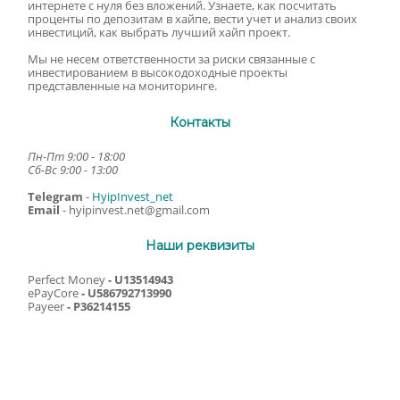
интернете с нуля без вложений. Узнаете, как посчитать
проценты по депозитам в хайпе, вести учет и анализ своих
инвестиций, как выбрать лучший хайп проект.
Мы не несем ответственности за риски связанные с
инвестированием в высокодоходные проекты
представленные на мониторинге.
Контакты
Пн-Пт 9:00 - 18:00
Сб-Вс 9:00 - 13:00
Telegram
-
HyipInvest_net
Email
-
hyipinvest.net@gmail.com
Наши реквизиты
Perfect Money
- U13514943
ePayCore
- U586792713990
Payeer
- P36214155