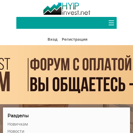
Портфель
Вход
Регистрация
Хайп мониторинг
Блог
Форум
Рефбек
Партнерам
Реклама
Разделы
Новичкам
Новости