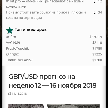
01bit.pro — обменник криптовалют с низкими
12
комиссиями
Почему стоит взять собаку из приюта: плюсы и
34
советы по адаптации
Топ инвесторов
artfirn
$2301.9
VAC1989
$2110
ProstoTopchik
$1780
rghrghx
$1225
TimurCherkasov
$1200
GBP/USD прогноз на
неделю 12 — 16 ноября 2018
11.11.2018