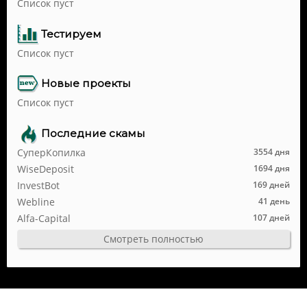
Список пуст
Тестируем
Список пуст
Новые проекты
Список пуст
Последние скамы
СуперКопилка
3554 дня
WiseDeposit
1694 дня
InvestBot
169 дней
Webline
41 день
Alfa-Capital
107 дней
Смотреть полностью