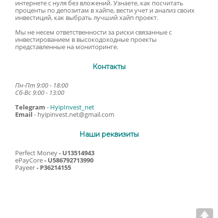
интернете с нуля без вложений. Узнаете, как посчитать
проценты по депозитам в хайпе, вести учет и анализ своих
инвестиций, как выбрать лучший хайп проект.
Мы не несем ответственности за риски связанные с
инвестированием в высокодоходные проекты
представленные на мониторинге.
Контакты
Пн-Пт 9:00 - 18:00
Сб-Вс 9:00 - 13:00
Telegram
-
HyipInvest_net
Email
-
hyipinvest.net@gmail.com
Наши реквизиты
Perfect Money
- U13514943
ePayCore
- U586792713990
Payeer
- P36214155