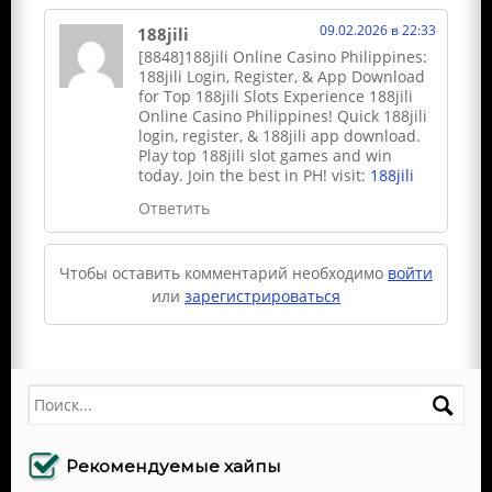
09.02.2026 в 22:33
188jili
[8848]188jili Online Casino Philippines:
188jili Login, Register, & App Download
for Top 188jili Slots Experience 188jili
Online Casino Philippines! Quick 188jili
login, register, & 188jili app download.
Play top 188jili slot games and win
today. Join the best in PH! visit:
188jili
Ответить
Чтобы оставить комментарий необходимо
войти
или
зарегистрироваться
Поиск
Рекомендуемые хайпы