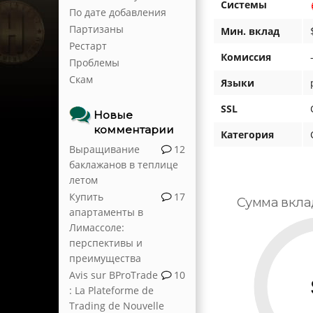
Системы
По дате добавления
Партизаны
Мин. вклад
Рестарт
Комиссия
Проблемы
Скам
Языки
SSL
Новые
комментарии
Категория
Выращивание
12
баклажанов в теплице
летом
Купить
17
Сумма вкла
апартаменты в
Лимассоле:
перспективы и
преимущества
Avis sur BProTrade
10
: La Plateforme de
Trading de Nouvelle