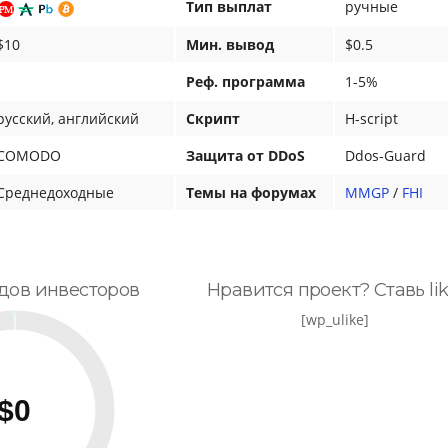
Тип выплат
ручные
$10
Мин. вывод
$0.5
-
Реф. программа
1-5%
русский, английский
Скрипт
H-script
COMODO
Защита от DDoS
Ddos-Guard
Среднедоходные
Темы на форумах
MMGP
/
FHI
дов инвесторов
Нравится проект? Ставь lik
[wp_ulike]