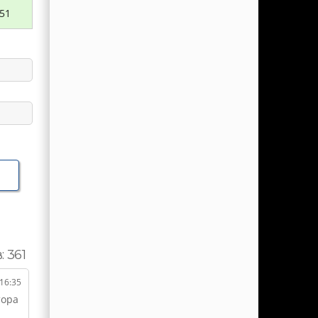
.51
 361
 16:35
тора