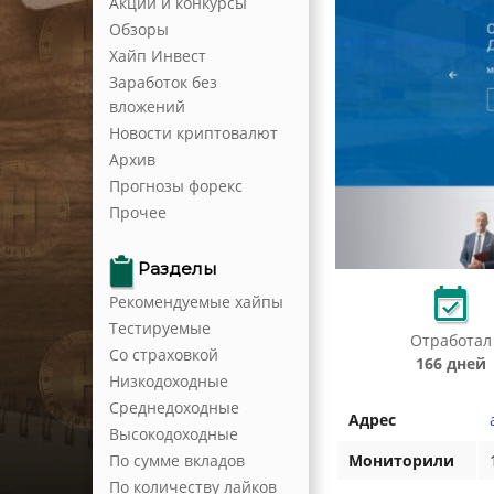
Акции и конкурсы
Обзоры
Хайп Инвест
Заработок без
вложений
Новости криптовалют
Архив
Прогнозы форекс
Прочее
Разделы
Рекомендуемые хайпы
Тестируемые
Отработал
Со страховкой
166 дней
Низкодоходные
Среднедоходные
Адрес
Высокодоходные
По сумме вкладов
Мониторили
По количеству лайков