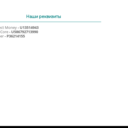
Наши реквизиты
ect Money
- U13514943
yCore
- U586792713990
er
- P36214155