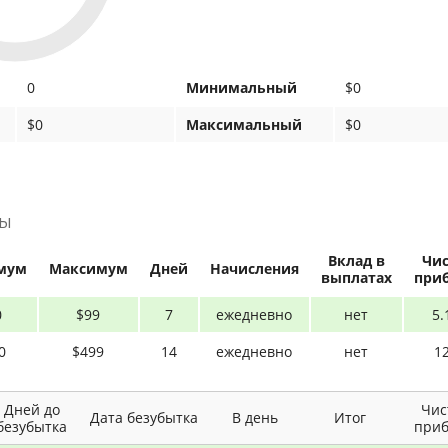
0
Минимальный
$0
$0
Максимальный
$0
ны
Вклад в
Чис
мум
Максимум
Дней
Начисления
выплатах
при
0
$99
7
ежедневно
нет
5.
0
$499
14
ежедневно
нет
1
Дней до
Чис
Дата безубытка
В день
Итог
безубытка
при