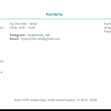
Контакты
Пн-Пт 9:00 - 18:00
Perf
ест
Сб-Вс 9:00 - 13:00
ePa
Paye
Telegram
-
HyipInvest_net
Email
-
hyipinvest.net@gmail.com
ры
 и
Блог HYIP инвестора. Хайп мониторинг. © 2016 - 2026