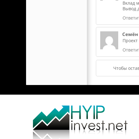
Вклад м
Вывод д
Ответи
Семён
Проект 
Ответи
Чтобы оста