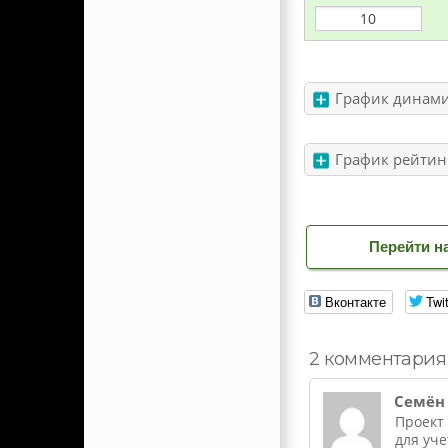
График динами
График рейтин
Перейти на
Вконтакте
Twit
2 комментария
Семён
Проект
для уче