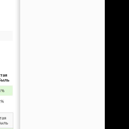
тая
быль
1%
2%
тая
быль