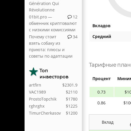
Génération Qui
Révolutionne
01bit.pro —
12
обменник криптовалют
Вкладов
с низкими комиссиями
Средний
Почему стоит
34
взять собаку из
приюта: плюсы и
советы по адаптации
Тарифные пла
Топ
инвесторов
Процент
Мини
artfirn
$2301.9
0.73
$1
VAC1989
$2110
ProstoTopchik
$1780
0.86
$10
rghrghx
$1225
TimurCherkasov
$1200
Вклад