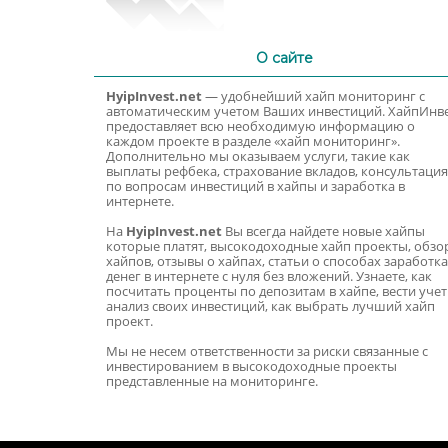
О сайте
HyipInvest.net
— удобнейший хайп мониторинг с
автоматическим учетом Ваших инвестиций. ХайпИнв
предоставляет всю необходимую информацию о
каждом проекте в разделе «хайп мониторинг».
Дополнительно мы оказываем услуги, такие как
выплаты рефбека, страхование вкладов, консультация
по вопросам инвестиций в хайпы и заработка в
интернете.
На
HyipInvest.net
Вы всегда найдете новые хайпы
которые платят, высокодоходные хайп проекты, обзо
хайпов, отзывы о хайпах, статьи о способах заработка
денег в интернете с нуля без вложений. Узнаете, как
посчитать проценты по депозитам в хайпе, вести учет
анализ своих инвестиций, как выбрать лучший хайп
проект.
Мы не несем ответственности за риски связанные с
инвестированием в высокодоходные проекты
представленные на мониторинге.