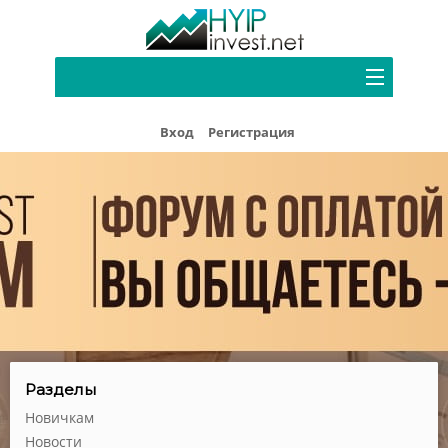
Портфель
Вход
Регистрация
Хайп мониторинг
Блог
Форум
Рефбек
Партнерам
Реклама
Разделы
Новичкам
Новости