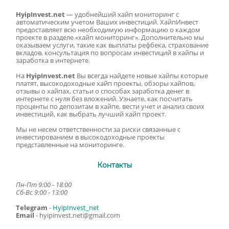
HyipInvest.net
— удобнейший хайп мониторинг с
автоматическим учетом Ваших инвестиций. ХайпИнвест
предоставляет всю необходимую информацию о каждом
проекте в разделе «хайп мониторинг». Дополнительно мы
оказываем услуги, такие как выплаты рефбека, страхование
вкладов, консультация по вопросам инвестиций в хайпы и
заработка в интернете.
На
HyipInvest.net
Вы всегда найдете новые хайпы которые
платят, высокодоходные хайп проекты, обзоры хайпов,
отзывы о хайпах, статьи о способах заработка денег в
интернете с нуля без вложений. Узнаете, как посчитать
проценты по депозитам в хайпе, вести учет и анализ своих
инвестиций, как выбрать лучший хайп проект.
Мы не несем ответственности за риски связанные с
инвестированием в высокодоходные проекты
представленные на мониторинге.
Контакты
Пн-Пт 9:00 - 18:00
Сб-Вс 9:00 - 13:00
Telegram
-
HyipInvest_net
Email
-
hyipinvest.net@gmail.com