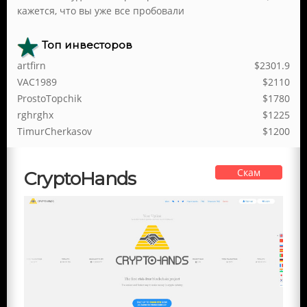
кажется, что вы уже все пробовали
Топ инвесторов
artfirn
$2301.9
VAC1989
$2110
ProstoTopchik
$1780
rghrghx
$1225
TimurCherkasov
$1200
Скам
CryptoHands