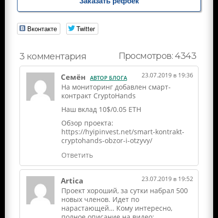
Заказать рефбек
Вконтакте
Twitter
Просмотров: 4343
3 комментария
23.07.2019 в 19:36
Семён
АВТОР БЛОГА
На мониторинг добавлен смарт-
контракт CryptoHands
Наш вклад 10$/0.05 ETH
Обзор проекта:
https://hyipinvest.net/smart-kontrakt-
cryptohands-obzor-i-otzyvy/
Ответить
23.07.2019 в 19:52
Artica
Проект хороший, за сутки набрал 500
новых членов. Идет по
нарастающей… Кому интересно,
полное описание на видео: