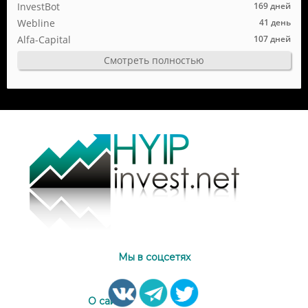
InvestBot
169 дней
Webline
41 день
Alfa-Capital
107 дней
Смотреть полностью
Мы в соцсетях
О сайте