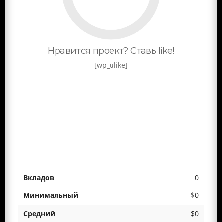
Нравится проект? Ставь like!
[wp_ulike]
0
$0
$0