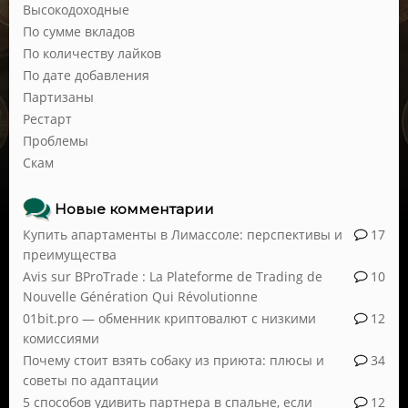
Высокодоходные
По сумме вкладов
По количеству лайков
По дате добавления
Партизаны
Рестарт
Проблемы
Скам
Новые комментарии
Купить апартаменты в Лимассоле: перспективы и
17
преимущества
Avis sur BProTrade : La Plateforme de Trading de
10
Nouvelle Génération Qui Révolutionne
01bit.pro — обменник криптовалют с низкими
12
комиссиями
Почему стоит взять собаку из приюта: плюсы и
34
советы по адаптации
5 способов удивить партнера в спальне, если
12