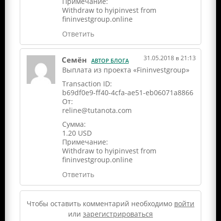
Примечание:
Withdraw to hyipinvest from
fininvestgroup.online
Ответить
31.05.2018 в 21:13
Семён
АВТОР БЛОГА
Выплата из проекта «Fininvestgroup»
Transaction ID:
b69df0e9-ff40-4cfa-ae51-eb06071a8866
От:
reline@tutanota.com
Сумма:
1.20 USD
Примечание:
Withdraw to hyipinvest from
fininvestgroup.online
Ответить
Чтобы оставить комментарий необходимо
войти
или
зарегистрироваться