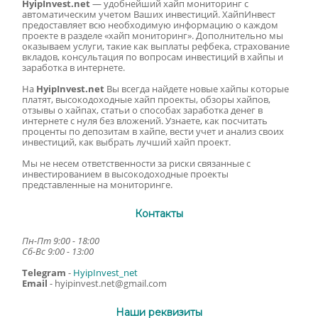
HyipInvest.net
— удобнейший хайп мониторинг с
автоматическим учетом Ваших инвестиций. ХайпИнвест
предоставляет всю необходимую информацию о каждом
проекте в разделе «хайп мониторинг». Дополнительно мы
оказываем услуги, такие как выплаты рефбека, страхование
вкладов, консультация по вопросам инвестиций в хайпы и
заработка в интернете.
На
HyipInvest.net
Вы всегда найдете новые хайпы которые
платят, высокодоходные хайп проекты, обзоры хайпов,
отзывы о хайпах, статьи о способах заработка денег в
интернете с нуля без вложений. Узнаете, как посчитать
проценты по депозитам в хайпе, вести учет и анализ своих
инвестиций, как выбрать лучший хайп проект.
Мы не несем ответственности за риски связанные с
инвестированием в высокодоходные проекты
представленные на мониторинге.
Контакты
Пн-Пт 9:00 - 18:00
Сб-Вс 9:00 - 13:00
Telegram
-
HyipInvest_net
Email
-
hyipinvest.net@gmail.com
Наши реквизиты