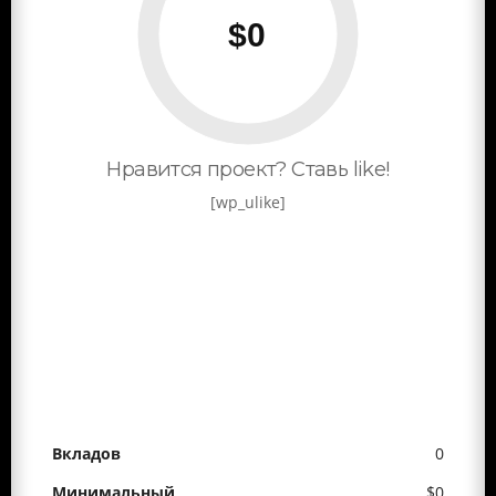
Нравится проект? Ставь like!
[wp_ulike]
0
$0