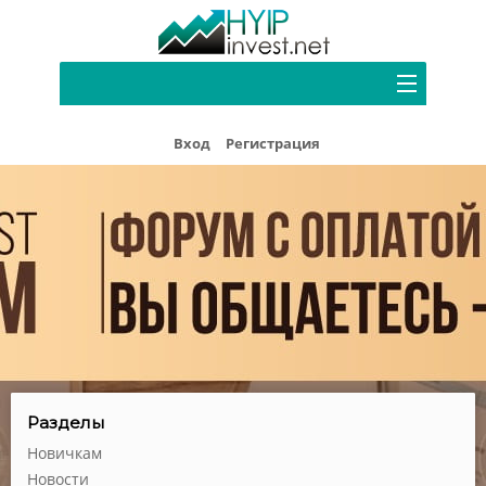
Портфель
Вход
Регистрация
Хайп мониторинг
Блог
Форум
Рефбек
Партнерам
Реклама
Разделы
Новичкам
Новости