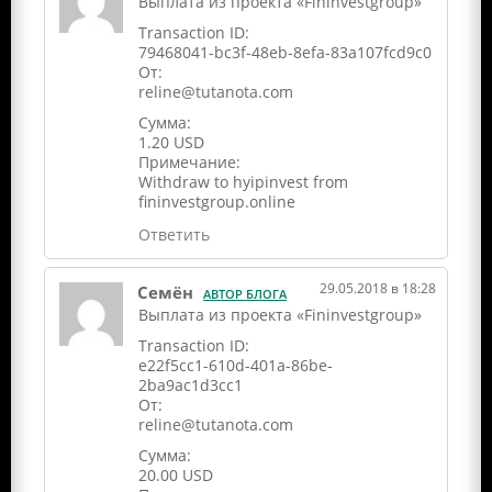
Выплата из проекта «Fininvestgroup»
Transaction ID:
79468041-bc3f-48eb-8efa-83a107fcd9c0
От:
reline@tutanota.com
Сумма:
1.20 USD
Примечание:
Withdraw to hyipinvest from
fininvestgroup.online
Ответить
29.05.2018 в 18:28
Семён
АВТОР БЛОГА
Выплата из проекта «Fininvestgroup»
Transaction ID:
e22f5cc1-610d-401a-86be-
2ba9ac1d3cc1
От:
reline@tutanota.com
Сумма:
20.00 USD