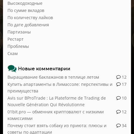
Высокодоходные
По сумме вкладов
По количеству лайков
По дате добавления
Партизаны
Рестарт
Проблемы
Скам
Новые комментарии
Выращивание баклажанов в теплице летом
12
Купить апартаменты в Лимассоле: перспективы и
17
преимущества
Avis sur BProTrade : La Plateforme de Trading de
10
Nouvelle Génération Qui Révolutionne
01bit.pro — обменник криптовалют с низкими
12
комиссиями
Почему стоит взять собаку из приюта: плюсы и
34
советы по адаптации