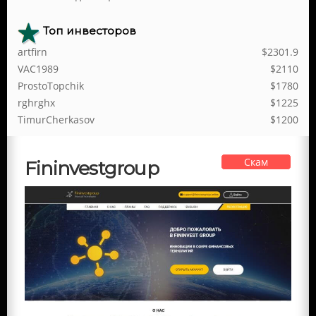
Топ инвесторов
artfirn
$2301.9
VAC1989
$2110
ProstoTopchik
$1780
rghrghx
$1225
TimurCherkasov
$1200
Скам
Fininvestgroup