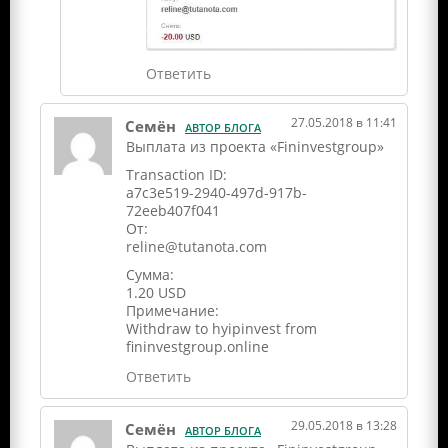
Ответить
27.05.2018 в 11:41
Семён
АВТОР БЛОГА
Выплата из проекта «Fininvestgroup»
Transaction ID:
a7c3e519-2940-497d-917b-
72eeb407f041
От:
reline@tutanota.com
Сумма:
1.20 USD
Примечание:
Withdraw to hyipinvest from
fininvestgroup.online
Ответить
29.05.2018 в 13:28
Семён
АВТОР БЛОГА