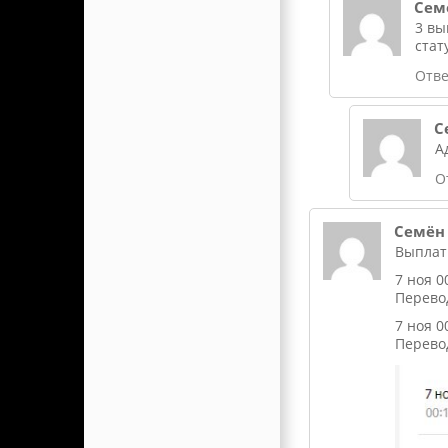
Сем
3 вы
стат
Отве
С
А
О
Семён
Выплаты
7 ноя 0
Перевод
7 ноя 0
Перевод