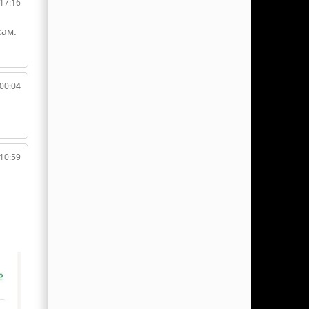
 17:16
кам.
 00:04
 10:59