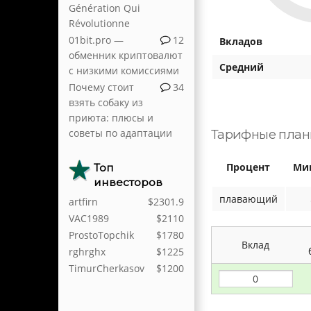
Génération Qui
Révolutionne
01bit.pro —
12
Вкладов
обменник криптовалют
Средний
с низкими комиссиями
Почему стоит
34
взять собаку из
приюта: плюсы и
советы по адаптации
Тарифные пла
Процент
Ми
Топ
инвесторов
плавающий
artfirn
$2301.9
VAC1989
$2110
ProstoTopchik
$1780
Вклад
rghrghx
$1225
TimurCherkasov
$1200