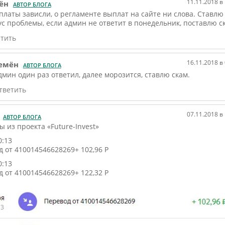
11.11.2018 в
ён
АВТОР БЛОГА
платы зависли, о регламенте выплат на сайте ни слова. Ставлю
ус проблемы, если админ не ответит в понедельник, поставлю с
тить
16.11.2018 в
емён
АВТОР БЛОГА
дмин один раз ответил, далее морозится, ставлю скам.
тветить
07.11.2018 в
АВТОР БЛОГА
 из проекта «Future-Invest»
0:13
 от 410014546628269+ 102,96 Р
0:13
 от 410014546628269+ 122,32 Р