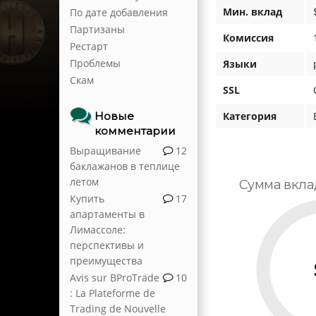
Мин. вклад
По дате добавления
Партизаны
Комиссия
Рестарт
Проблемы
Языки
Скам
SSL
Новые
Категория
комментарии
Выращивание
12
баклажанов в теплице
летом
Сумма вкла
Купить
17
апартаменты в
Лимассоле:
перспективы и
преимущества
Avis sur BProTrade
10
: La Plateforme de
Trading de Nouvelle