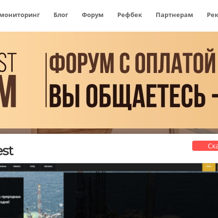
 мониторинг
Блог
Форум
Рефбек
Партнерам
Ре
Ск
est