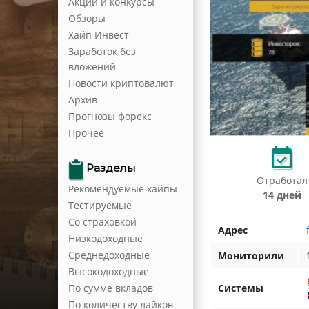
Акции и конкурсы
Обзоры
Хайп Инвест
Заработок без
вложений
Новости криптовалют
Архив
Прогнозы форекс
Прочее
Разделы
Отработал
Рекомендуемые хайпы
14 дней
Тестируемые
Со страховкой
Адрес
Низкодоходные
Среднедоходные
Мониторили
Высокодоходные
По сумме вкладов
Системы
По количеству лайков