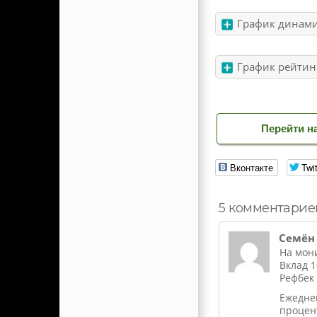
График динами
График рейтин
Перейти на
Вконтакте
Twit
5 комментарие
Семён
На мони
Вклад 1
Рефбек 
Ежедне
процент