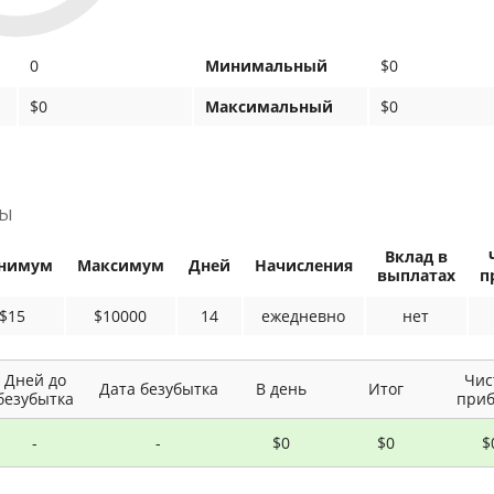
0
Минимальный
$0
$0
Максимальный
$0
ны
Вклад в
нимум
Максимум
Дней
Начисления
выплатах
п
$15
$10000
14
ежедневно
нет
Дней до
Чис
Дата безубытка
В день
Итог
безубытка
при
-
-
$0
$0
$