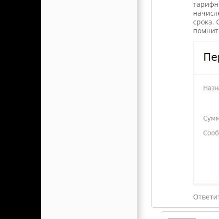
тарифно
начисле
срока. 
помните
Ответи