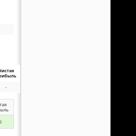
Чистая
рибыль
-
тая
быль
0