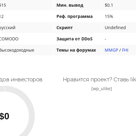
$15
Мин. вывод
$0.1
12
Реф. программа
15%
русский
Скрипт
Undefined
COMODO
Защита от DDoS
-
Высокодоходные
Темы на форумах
MMGP
/
FHI
дов инвесторов
Нравится проект? Ставь lik
[wp_ulike]