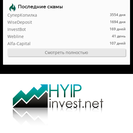
Последние скамы
СуперКопилка
3554 дня
WiseDeposit
1694 дня
InvestBot
169 дней
Webline
41 день
Alfa-Capital
107 дней
Смотреть полностью