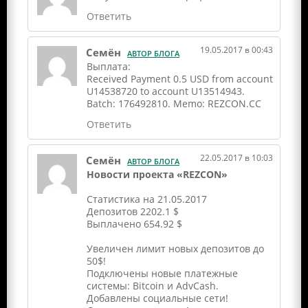
Ответить
19.05.2017 в 00:43
Семён
АВТОР БЛОГА
Выплата:
Received Payment 0.5 USD from account
U14538720 to account U13514943.
Batch: 176492810. Memo: REZCON.CC
Ответить
22.05.2017 в 10:03
Семён
АВТОР БЛОГА
Новости проекта «REZCON»
Статистика на 21.05.2017
Депозитов 2202.1 $
Выплачено 654.92 $
Увеличен лимит новых депозитов до
50$!
Подключены новые платежные
системы: Bitcoin и AdvCash.
Добавлены социальные сети!