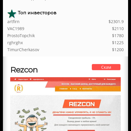
Топ инвесторов
artfirn
$2301.9
VAC1989
$2110
ProstoTopchik
$1780
rghrghx
$1225
TimurCherkasov
$1200
Скам
Rezcon