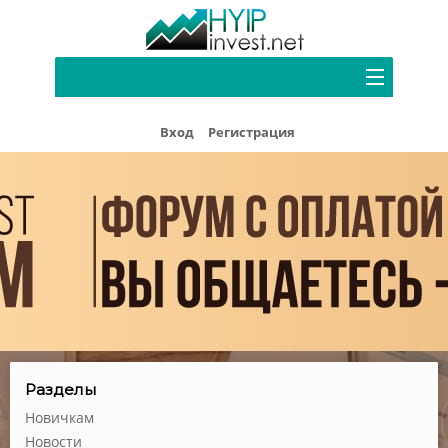
Портфель
Вход
Регистрация
Хайп мониторинг
Блог
Форум
Рефбек
Партнерам
Реклама
Разделы
Новичкам
Новости