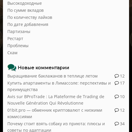
Высокодоходные
По сумме вкладов
По количеству лайков
По дате добавления
Партизаны
Рестарт
Проблемы
Скам
Новые комментарии
Выращивание баклажанов в теплице летом
12
Купить апартаменты в Лимассоле: перспективы и
17
преимущества
Avis sur BProTrade : La Plateforme de Trading de
10
Nouvelle Génération Qui Révolutionne
01bit.pro — обменник криптовалют с низкими
12
комиссиями
Почему стоит взять собаку из приюта: плюсы и
34
советы по адаптации