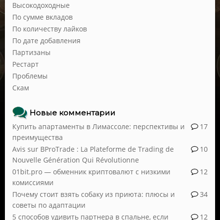
Высокодоходные
По сумме вкладов
По количеству лайков
По дате добавления
Партизаны
Рестарт
Проблемы
Скам
Новые комментарии
Купить апартаменты в Лимассоле: перспективы и
17
преимущества
Avis sur BProTrade : La Plateforme de Trading de
10
Nouvelle Génération Qui Révolutionne
01bit.pro — обменник криптовалют с низкими
12
комиссиями
Почему стоит взять собаку из приюта: плюсы и
34
советы по адаптации
5 способов удивить партнера в спальне, если
12