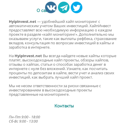
О сайте
HyipInvest.net
— удобнейший хайп мониторинг с
автоматическим учетом Ваших инвестиций. ХайпИнвест
предоставляет всю необходимую информацию о каждом
проекте в разделе «хайп мониторинг». Дополнительно мы
оказываем услуги, такие как выплаты рефбека, страхование
вкладов, консультация по вопросам инвестиций в хайпы и
заработка в интернете.
На
HyipInvest.net
Вы всегда найдете новые хайпы которые
платят, высокодоходные хайп проекты, обзоры хайпов,
отзывы о хайпах, статьи о способах заработка денег в
интернете с нуля без вложений. Узнаете, как посчитать
проценты по депозитам в хайпе, вести учет и анализ своих
инвестиций, как выбрать лучший хайп проект.
Мы не несем ответственности за риски связанные с
инвестированием в высокодоходные проекты
представленные на мониторинге.
Контакты
Пн-Пт 9:00 - 18:00
Сб-Вс 9:00 - 13:00