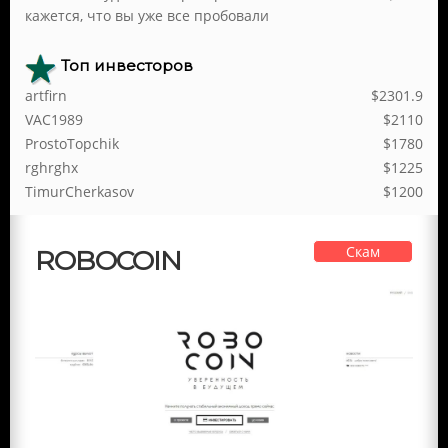
кажется, что вы уже все пробовали
Топ инвесторов
artfirn
$2301.9
VAC1989
$2110
ProstoTopchik
$1780
rghrghx
$1225
TimurCherkasov
$1200
Скам
ROBOCOIN