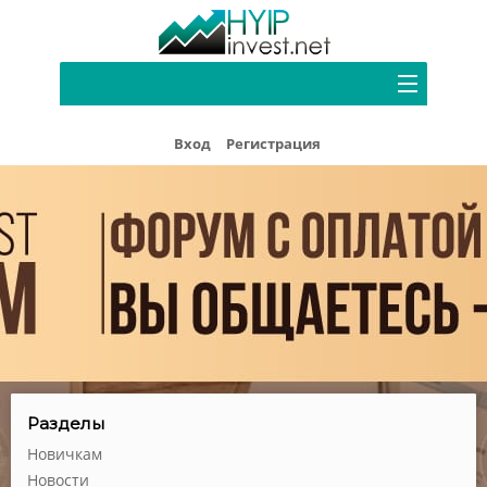
Портфель
Вход
Регистрация
Хайп мониторинг
Блог
Форум
Рефбек
Партнерам
Реклама
Разделы
Новичкам
Новости