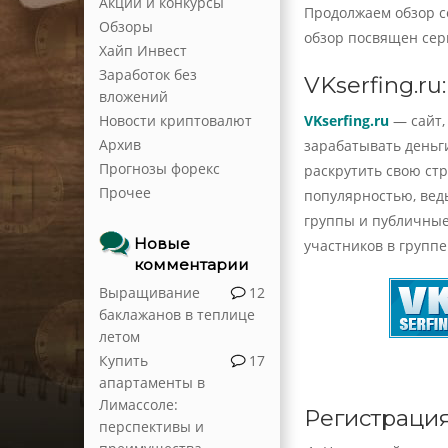
Акции и конкурсы
Продолжаем обзор с
Обзоры
обзор посвящен се
Хайп Инвест
Заработок без
VKserfing.ru
вложений
VKserfing.ru
— сайт,
Новости криптовалют
Архив
зарабатывать деньг
Прогнозы форекс
раскрутить свою ст
Прочее
популярностью, вед
группы и публичные 
Новые
участников в группе
комментарии
Выращивание
12
баклажанов в теплице
летом
Купить
17
апартаменты в
Лимассоле:
Регистрация
перспективы и