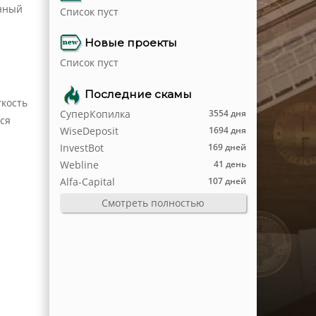
анный
Список пуст
Новые проекты
Список пуст
Последние скамы
гкость
СуперКопилка
3554 дня
ся
WiseDeposit
1694 дня
InvestBot
169 дней
Webline
41 день
Alfa-Capital
107 дней
Смотреть полностью