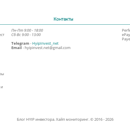
Контакты
Пн-Пт 9:00 - 18:00
Perf
ест
Сб-Вс 9:00 - 13:00
ePa
Paye
Telegram
-
HyipInvest_net
Email
-
hyipinvest.net@gmail.com
ры
 и
Блог HYIP инвестора. Хайп мониторинг. © 2016 - 2026