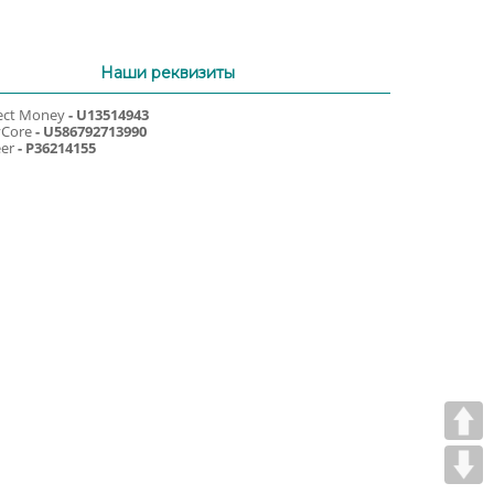
Наши реквизиты
ect Money
- U13514943
yCore
- U586792713990
er
- P36214155