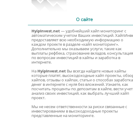
О сайте
HyipInvest.net
— удобнейший хайп мониторинг с
автоматическим учетом Ваших инвестиций. ХайпИнв
предоставляет всю необходимую информацию о
каждом проекте в разделе «хайп мониторинг».
Дополнительно мы оказываем услуги, такие как
выплаты рефбека, страхование вкладов, консультация
по вопросам инвестиций в хайпы и заработка в
интернете.
На
HyipInvest.net
Вы всегда найдете новые хайпы
которые платят, высокодоходные хайп проекты, обзо
хайпов, отзывы о хайпах, статьи о способах заработка
денег в интернете с нуля без вложений. Узнаете, как
посчитать проценты по депозитам в хайпе, вести учет
анализ своих инвестиций, как выбрать лучший хайп
проект.
Мы не несем ответственности за риски связанные с
инвестированием в высокодоходные проекты
представленные на мониторинге.