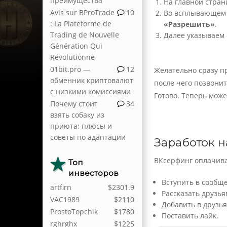
преимущества
На главной стра
Avis sur BProTrade
10
Во всплывающем 
: La Plateforme de
«Разрешить»
.
Trading de Nouvelle
Далее указываем
Génération Qui
Révolutionne
01bit.pro —
12
Желательно сразу п
обменник криптовалют
после чего позвонит
с низкими комиссиями
Готово. Теперь мож
Почему стоит
34
взять собаку из
приюта: плюсы и
советы по адаптации
Заработок н
ВКсерфинг оплачива
Топ
инвесторов
Вступить в сообще
artfirn
$2301.9
Рассказать друзьям
VAC1989
$2110
Добавить в друзья
ProstoTopchik
$1780
Поставить лайк.
rghrghx
$1225