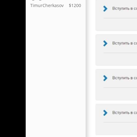
TimurCherkasov
$1200