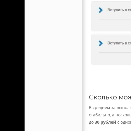
Сколько мож
В среднем за выпол
стабильно, а поскол
до
30 рублей
с одно