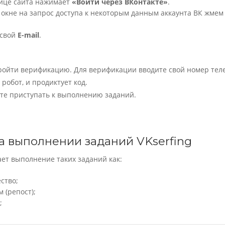
нице сайта нажимает
«Войти через ВКонтакте»
.
окне на запрос доступа к некоторым данным аккаунта ВК жмем
 свой
E-mail
.
ройти верификацию. Для верификации вводите свой номер тел
 робот, и продиктует код.
ете приступать к выполнению заданий.
а выполнении заданий VKserfing
ет выполнение таких заданий как:
ство;
 (репост);
;