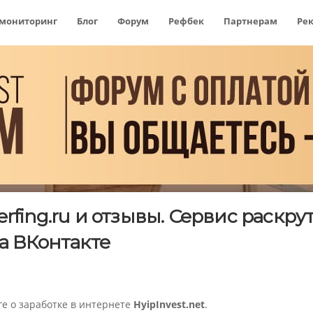
 мониторинг
Блог
Форум
Рефбек
Партнерам
Ре
rfing.ru и отзывы. Сервис раскру
а ВКонтакте
ге о заработке в интернете
HyipInvest.net
.