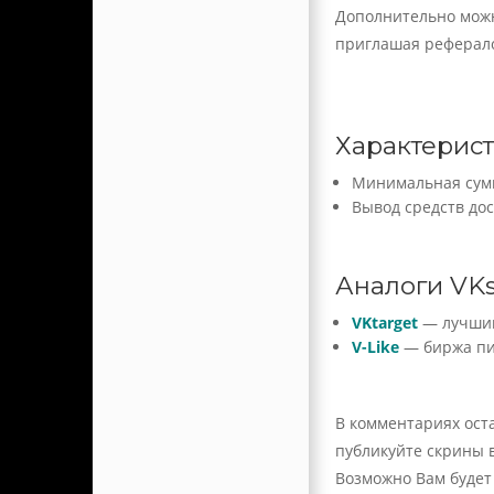
Дополнительно мож
приглашая рефералов
Характерист
Минимальная сумм
Вывод средств до
Аналоги VKs
VKtarget
— лучший 
V-Like
— биржа пиа
В комментариях ост
публикуйте скрины 
Возможно Вам будет