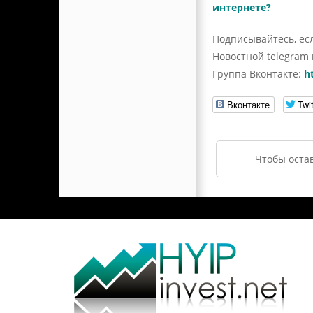
интернете?
Подписывайтесь, есл
Новостной telegram
Группа Вконтакте:
h
Вконтакте
Twit
Чтобы оста