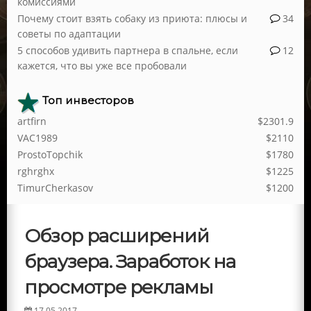
комиссиями
Почему стоит взять собаку из приюта: плюсы и
34
советы по адаптации
5 способов удивить партнера в спальне, если
12
кажется, что вы уже все пробовали
Топ инвесторов
artfirn
$2301.9
VAC1989
$2110
ProstoTopchik
$1780
rghrghx
$1225
TimurCherkasov
$1200
Обзор расширений
браузера. Заработок на
просмотре рекламы
17.05.2017