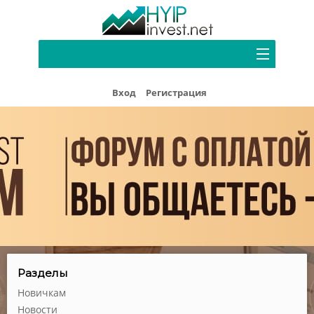
Портфель
Вход
Регистрация
Хайп мониторинг
Блог
Форум
Рефбек
Партнерам
Реклама
Разделы
Новичкам
Новости