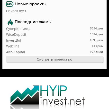
Новые проекты
Список пуст
Последние скамы
СуперКопилка
3554 дня
WiseDeposit
1694 дня
InvestBot
169 дней
Webline
41 день
Alfa-Capital
107 дней
Смотреть полностью