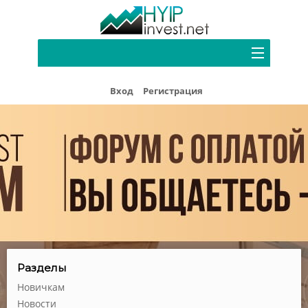
Портфель
Вход
Регистрация
Хайп мониторинг
Блог
Форум
Рефбек
Партнерам
Реклама
Разделы
Новичкам
Новости