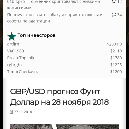
01bit.pro — обменник криптовалют с низкими
12
комиссиями
Почему стоит взять собаку из приюта: плюсы и
34
советы по адаптации
Топ инвесторов
artfirn
$2301.9
VAC1989
$2110
ProstoTopchik
$1780
rghrghx
$1225
TimurCherkasov
$1200
GBP/USD прогноз Фунт
Доллар на 28 ноября 2018
27.11.2018