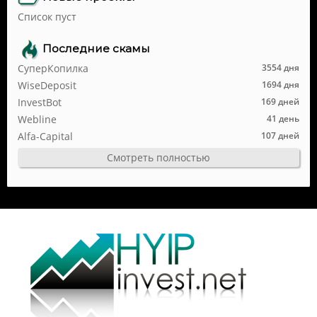
Список пуст
Последние скамы
СуперКопилка
3554 дня
WiseDeposit
1694 дня
InvestBot
169 дней
Webline
41 день
Alfa-Capital
107 дней
Смотреть полностью