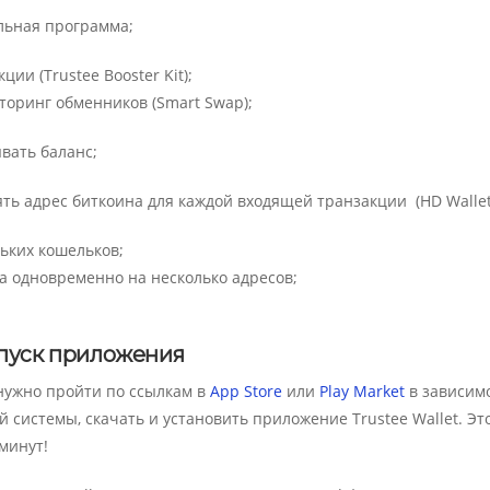
льная программа;
ии (Trustee Booster Kit);
оринг обменников (Smart Swap)
;
вать баланс;
ть адрес биткоина для каждой входящей транзакции (HD Wallet
ьких кошельков;
а одновременно на несколько адресов;
апуск приложения
нужно пройти по ссылкам в
App Store
или
Play Market
в зависимо
системы, скачать и установить приложение Trustee Wallet. Эт
 минут!