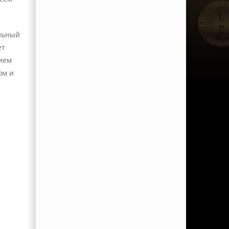
льный
ет
ием
ом и