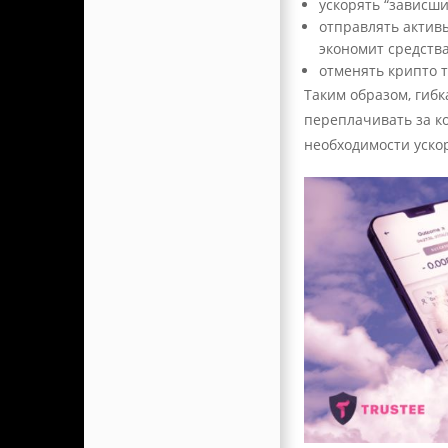
ускорять “зависши
отправлять актив
экономит средства
отменять крипто т
Таким образом, гибк
переплачивать за к
необходимости уско