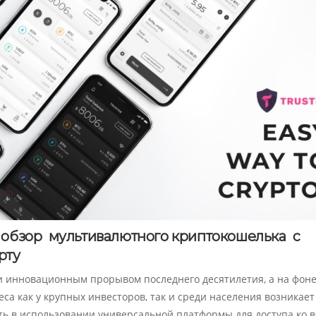
: обзор
мультивалютного криптокошелька с
рту
 инновационным прорывом последнего десятилетия, а на фон
а как у крупных инвесторов, так и среди населения возникает
ть в использовании универсальной платформы для доступа ко 