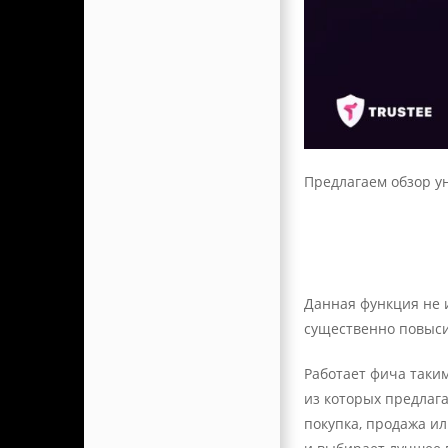
Предлагаем обзор ун
Данная функция не 
существенно повыси
Работает фича таки
из которых предлага
покупка, продажа и