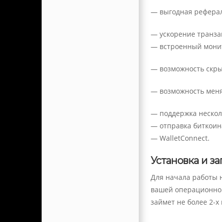
— выгодная рефера
— ускорение транзакц
—
встроенный монит
— возможность скры
— возможность меня
— поддержка нескол
— отправка биткоин
— WalletConnect.
Установка и з
Для начала работы 
вашей операционной 
займет не более 2-х