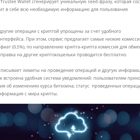
Trustee Wallet сгенерирует уникальную seed-фразу, которая со
анит в себе всю необходимую информацию для пользования
другие операции с криптой упрощены за счет удобного
нтерфейса. При этом, сервис предлагает самые низкие комисси
фиат (0,5%), по направлению крипта-крипта комиссия для обме
отправка на другие криптокошельки проводится бесплатно.
списывает лимиты на проведение операций и другую информа
ек встроена удобная система уведомлений: пользователям прих
я об изменениях курса биткоина, статус проведенных операци
информация с мира крипты.