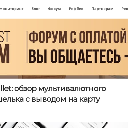
 мониторинг
Блог
Форум
Рефбек
Партнерам
Ре
llet: обзор мультивалютного
елька с выводом на карту