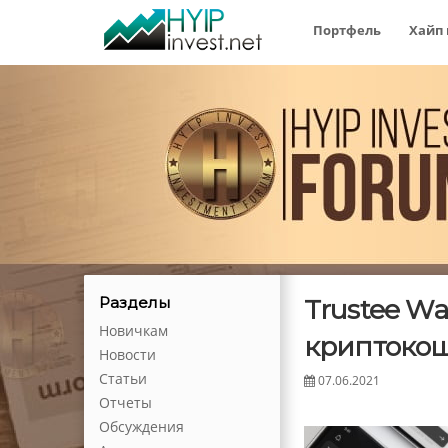
Портфель
Хайп
Trustee Wa
Разделы
Новичкам
криптокош
Новости
Статьи
07.06.2021
Отчеты
Обсуждения