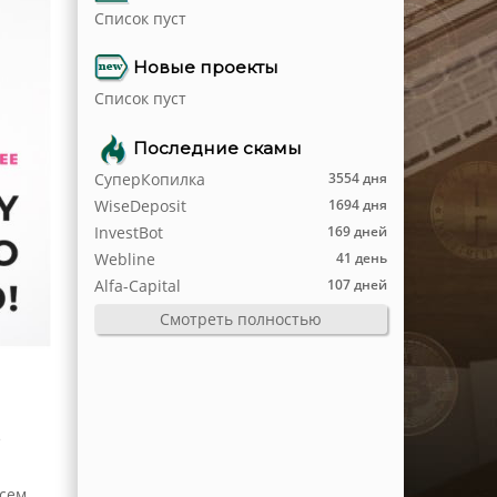
Список пуст
Новые проекты
Список пуст
Последние скамы
СуперКопилка
3554 дня
WiseDeposit
1694 дня
InvestBot
169 дней
Webline
41 день
Alfa-Capital
107 дней
Смотреть полностью
е
всем