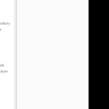
работу
в
ой.
сокую