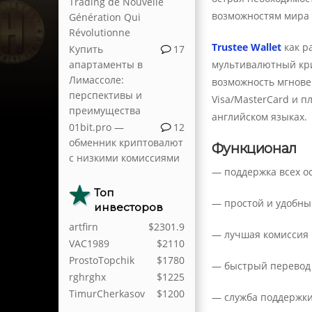
Trading de Nouvelle
возможностям мира
Génération Qui
Révolutionne
Trustee Wallet
как р
Купить
17
апартаменты в
мультивалютный кри
Лимассоле:
возможность мгнове
перспективы и
Visa/MasterCard и п
преимущества
английском языках.
01bit.pro —
12
обменник криптовалют
Функционал
с низкими комиссиями
— поддержка всех о
Топ
— простой и удобны
инвесторов
artfirn
$2301.9
— лучшая комиссия 
VAC1989
$2110
ProstoTopchik
$1780
— быстрый перевод 
rghrghx
$1225
TimurCherkasov
$1200
— служба поддержки