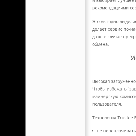
и выбирает лучшее 
рекомендациями сер
Это выгодно выделя
делает сервис по-н
даже в случае прек
обмена.
У
Высокая загруженно
Чтобы избежать “за
майнерскую комисси
пользователя.
Технология Trustee B
не переплачивать