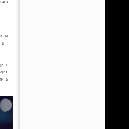
стоит
и на
на
цию.
одит
й, а