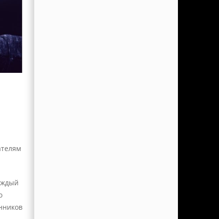
ателям
аждый
о
нников