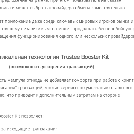
предложение на рынке. При этом, пользователь не связан
виса и может выбрать провайдера обмена самостоятельно.
ет приложение даже среди ключевых мировых игроков рынка и
астоящему независимым: он может продолжать бесперебойную 
ращения функционирования одного или нескольких провайдеро
никальная технология Trustee Booster Kit
(возможность ускорения транзакций)
сть мемпула отнюдь не добавляет комфорта при работе с крипт
висания” транзакций, многие сервисы по умолчанию ставят вы
ю, что приводит к дополнительным затратам на стороне
ooster Kit позволяет:
 за исходящие транзакции;